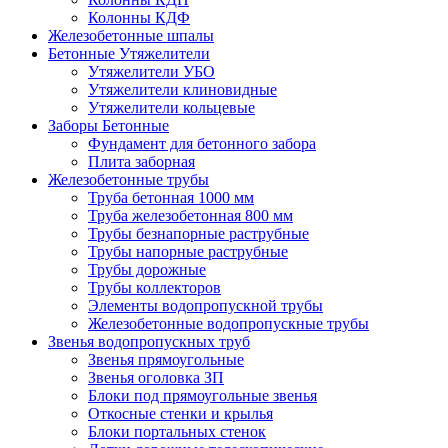
Колонны КДФ
Железобетонные шпалы
Бетонные Утяжелители
Утяжелители УБО
Утяжелители клиновидные
Утяжелители кольцевые
Заборы Бетонные
Фундамент для бетонного забора
Плита заборная
Железобетонные трубы
Труба бетонная 1000 мм
Труба железобетонная 800 мм
Трубы безнапорные раструбные
Трубы напорные раструбные
Трубы дорожные
Трубы коллекторов
Элементы водопропускной трубы
Железобетонные водопропускные трубы
Звенья водопропускных труб
Звенья прямоугольные
Звенья оголовка ЗП
Блоки под прямоугольные звенья
Откосные стенки и крылья
Блоки портальных стенок