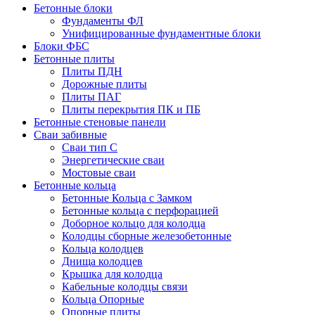
Бетонные блоки
Фундаменты ФЛ
Унифицированные фундаментные блоки
Блоки ФБС
Бетонные плиты
Плиты ПДН
Дорожные плиты
Плиты ПАГ
Плиты перекрытия ПК и ПБ
Бетонные стеновые панели
Сваи забивные
Сваи тип С
Энергетические сваи
Mостовые сваи
Бетонные кольца
Бетонные Кольца с Замком
Бетонные кольца с перфорацией
Доборное кольцо для колодца
Колодцы сборные железобетонные
Кольца колодцев
Днища колодцев
Крышка для колодца
Кабельные колодцы связи
Кольца Опорные
Опорные плиты