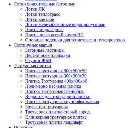
Лотки водоотводные бетонные
Лотки ЛК
Лотки теплотрасс
Лотки каналов
Лотки железобетонные водопропускные
Плиты подкладные
Плиты перекрытий камер ВП
Опорные подушки для теплотрасс и путепроводов
Лестничные марши
Бетонные лестницы
Лестничные площадки
Ступни ЖБИ
Тротуарная плитка
Плитка тротуарная 500х500х50
Плитка тротуарная 300х300х30
Плитка Тротуарная 400x400x40
Полимерно песчаная плитка
Плитка Тротуарная гранитная
Водосток для тротуарной плитки
Плитка тротуарная крупноформатная
Брусчатка тротуарная
Тротуарная плитка старый город
Клинкерная тротуарная плитка
Тротуарная плитка ландшафт
Поребрик