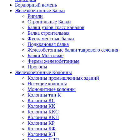
Бордюрный камень
Железобетонные Балки
Ригели
Стропильные Балки
Балки узлов трасс каналов
Балка строительная
Фундаментные балки
Подкрановая балка
Железобетонные балки таврового сечения
Балки Мостовые
Фермы железобетонные
Прогоны
Железобетонные Колонны
Колонны промышленных зданий
Несущие колонны
Монолитные колонны
Колонны тип К
Колонны КС
Колонны КК
Колонны ККС
Колонны ККП
Колонны КР
Колонны КФ
Колонны КД
Колонны КДП