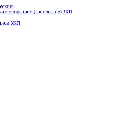
еские)
ским опиранием (конические) ЗКП
анием ЗКП