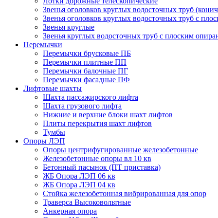
Лотки дорожные телескопические
Звенья оголовков круглых водосточных труб (конич
Звенья оголовков круглых водосточных труб с пло
Звенья круглые
Звенья круглых водосточных труб с плоским опир
Перемычки
Перемычки брусковые ПБ
Перемычки плитные ПП
Перемычки балочные ПГ
Перемычки фасадные ПФ
Лифтовые шахты
Шахта пассажирского лифта
Шахта грузового лифта
Нижние и верхние блоки шахт лифтов
Плиты перекрытия шахт лифтов
Тумбы
Опоры ЛЭП
Опоры центрифугированные железобетонные
Железобетонные опоры вл 10 кв
Бетонный пасынок (ПТ приставка)
ЖБ Опора ЛЭП 06 кв
ЖБ Опора ЛЭП 04 кв
Стойка железобетонная вибрированная для опор
Траверса Высоковольтные
Анкерная опора