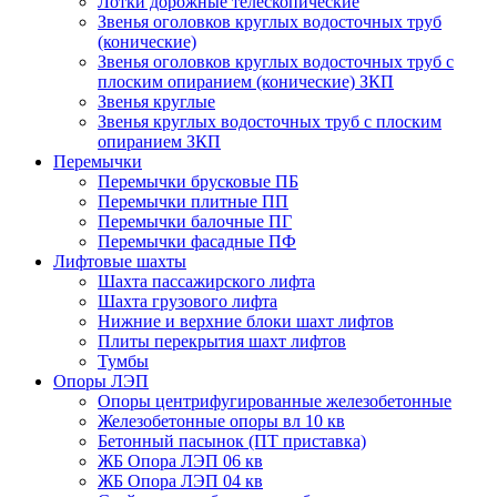
Лотки дорожные телескопические
Звенья оголовков круглых водосточных труб
(конические)
Звенья оголовков круглых водосточных труб с
плоским опиранием (конические) ЗКП
Звенья круглые
Звенья круглых водосточных труб с плоским
опиранием ЗКП
Перемычки
Перемычки брусковые ПБ
Перемычки плитные ПП
Перемычки балочные ПГ
Перемычки фасадные ПФ
Лифтовые шахты
Шахта пассажирского лифта
Шахта грузового лифта
Нижние и верхние блоки шахт лифтов
Плиты перекрытия шахт лифтов
Тумбы
Опоры ЛЭП
Опоры центрифугированные железобетонные
Железобетонные опоры вл 10 кв
Бетонный пасынок (ПТ приставка)
ЖБ Опора ЛЭП 06 кв
ЖБ Опора ЛЭП 04 кв