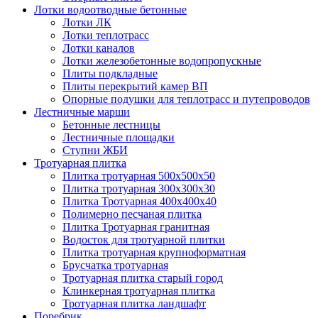
Лотки водоотводные бетонные
Лотки ЛК
Лотки теплотрасс
Лотки каналов
Лотки железобетонные водопропускные
Плиты подкладные
Плиты перекрытий камер ВП
Опорные подушки для теплотрасс и путепроводов
Лестничные марши
Бетонные лестницы
Лестничные площадки
Ступни ЖБИ
Тротуарная плитка
Плитка тротуарная 500х500х50
Плитка тротуарная 300х300х30
Плитка Тротуарная 400x400x40
Полимерно песчаная плитка
Плитка Тротуарная гранитная
Водосток для тротуарной плитки
Плитка тротуарная крупноформатная
Брусчатка тротуарная
Тротуарная плитка старый город
Клинкерная тротуарная плитка
Тротуарная плитка ландшафт
Поребрик