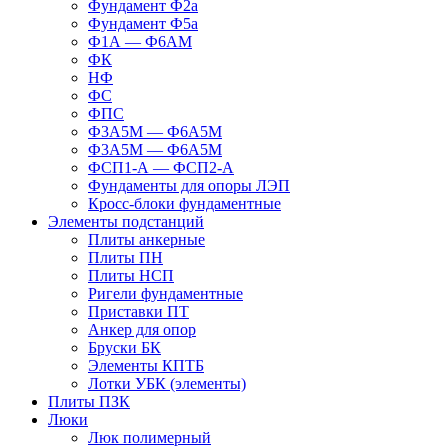
Фундамент Ф2а
Фундамент Ф5а
Ф1А — Ф6АМ
ФК
НФ
ФС
ФПС
Ф3А5М — Ф6А5М
Ф3А5М — Ф6А5М
ФСП1-А — ФСП2-А
Фундаменты для опоры ЛЭП
Кросс-блоки фундаментные
Элементы подстанций
Плиты анкерные
Плиты ПН
Плиты НСП
Ригели фундаментные
Приставки ПТ
Анкер для опор
Бруски БК
Элементы КПТБ
Лотки УБК (элементы)
Плиты ПЗК
Люки
Люк полимерный