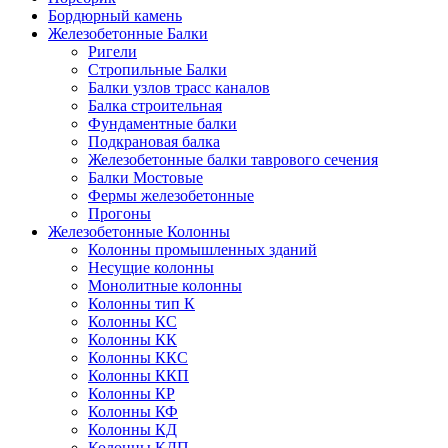
Бордюрный камень
Железобетонные Балки
Ригели
Стропильные Балки
Балки узлов трасс каналов
Балка строительная
Фундаментные балки
Подкрановая балка
Железобетонные балки таврового сечения
Балки Мостовые
Фермы железобетонные
Прогоны
Железобетонные Колонны
Колонны промышленных зданий
Несущие колонны
Монолитные колонны
Колонны тип К
Колонны КС
Колонны КК
Колонны ККС
Колонны ККП
Колонны КР
Колонны КФ
Колонны КД
Колонны КДП