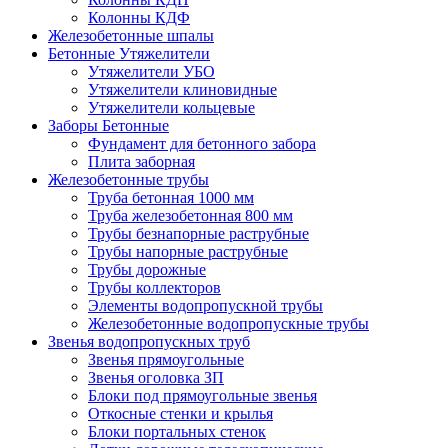
Колонны КДФ
Железобетонные шпалы
Бетонные Утяжелители
Утяжелители УБО
Утяжелители клиновидные
Утяжелители кольцевые
Заборы Бетонные
Фундамент для бетонного забора
Плита заборная
Железобетонные трубы
Труба бетонная 1000 мм
Труба железобетонная 800 мм
Трубы безнапорные раструбные
Трубы напорные раструбные
Трубы дорожные
Трубы коллекторов
Элементы водопропускной трубы
Железобетонные водопропускные трубы
Звенья водопропускных труб
Звенья прямоугольные
Звенья оголовка ЗП
Блоки под прямоугольные звенья
Откосные стенки и крылья
Блоки портальных стенок