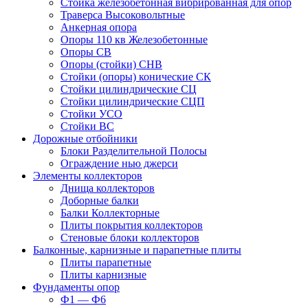
Стойка железобетонная вибрированная для опор
Траверса Высоковольтные
Анкерная опора
Опоры 110 кв Железобетонные
Опоры СВ
Опоры (стойки) СНВ
Стойки (опоры) конические СК
Стойки цилиндрические СЦ
Стойки цилиндрические СЦП
Стойки УСО
Стойки ВС
Дорожные отбойники
Блоки Разделительной Полосы
Ограждение нью джерси
Элементы коллекторов
Днища коллекторов
Доборные балки
Балки Коллекторные
Плиты покрытия коллекторов
Стеновые блоки коллекторов
Балконные, карнизные и парапетные плиты
Плиты парапетные
Плиты карнизные
Фундаменты опор
Ф1 — Ф6