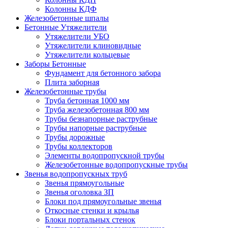
Колонны КДФ
Железобетонные шпалы
Бетонные Утяжелители
Утяжелители УБО
Утяжелители клиновидные
Утяжелители кольцевые
Заборы Бетонные
Фундамент для бетонного забора
Плита заборная
Железобетонные трубы
Труба бетонная 1000 мм
Труба железобетонная 800 мм
Трубы безнапорные раструбные
Трубы напорные раструбные
Трубы дорожные
Трубы коллекторов
Элементы водопропускной трубы
Железобетонные водопропускные трубы
Звенья водопропускных труб
Звенья прямоугольные
Звенья оголовка ЗП
Блоки под прямоугольные звенья
Откосные стенки и крылья
Блоки портальных стенок