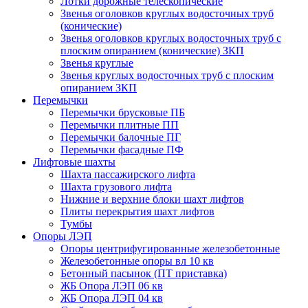
Лотки дорожные телескопические
Звенья оголовков круглых водосточных труб
(конические)
Звенья оголовков круглых водосточных труб с
плоским опиранием (конические) ЗКП
Звенья круглые
Звенья круглых водосточных труб с плоским
опиранием ЗКП
Перемычки
Перемычки брусковые ПБ
Перемычки плитные ПП
Перемычки балочные ПГ
Перемычки фасадные ПФ
Лифтовые шахты
Шахта пассажирского лифта
Шахта грузового лифта
Нижние и верхние блоки шахт лифтов
Плиты перекрытия шахт лифтов
Тумбы
Опоры ЛЭП
Опоры центрифугированные железобетонные
Железобетонные опоры вл 10 кв
Бетонный пасынок (ПТ приставка)
ЖБ Опора ЛЭП 06 кв
ЖБ Опора ЛЭП 04 кв