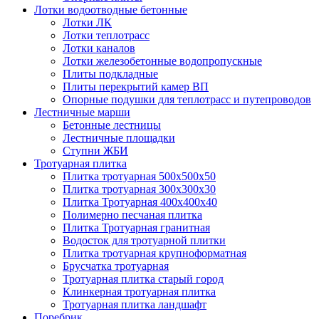
Лотки водоотводные бетонные
Лотки ЛК
Лотки теплотрасс
Лотки каналов
Лотки железобетонные водопропускные
Плиты подкладные
Плиты перекрытий камер ВП
Опорные подушки для теплотрасс и путепроводов
Лестничные марши
Бетонные лестницы
Лестничные площадки
Ступни ЖБИ
Тротуарная плитка
Плитка тротуарная 500х500х50
Плитка тротуарная 300х300х30
Плитка Тротуарная 400x400x40
Полимерно песчаная плитка
Плитка Тротуарная гранитная
Водосток для тротуарной плитки
Плитка тротуарная крупноформатная
Брусчатка тротуарная
Тротуарная плитка старый город
Клинкерная тротуарная плитка
Тротуарная плитка ландшафт
Поребрик