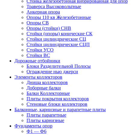
Стойка железобетонная вибрированная для опор
Траверса Высоковольтные
Анкерная опора
Опоры 110 кв Железобетонные
Опоры СВ
Опоры (стойки) СНВ
Стойки (опоры) конические СК
Стойки цилиндрические СЦ
Стойки цилиндрические СЦП
Стойки УСО
Стойки ВС
Дорожные отбойники
Блоки Разделительной Полосы
Ограждение нью джерси
Элементы коллекторов
Днища коллекторов
Доборные балки
Балки Коллекторные
Плиты покрытия коллекторов
Стеновые блоки коллекторов
Балконные, карнизные и парапетные плиты
Плиты парапетные
Плиты карнизные
Фундаменты опор
Ф1 — Ф6