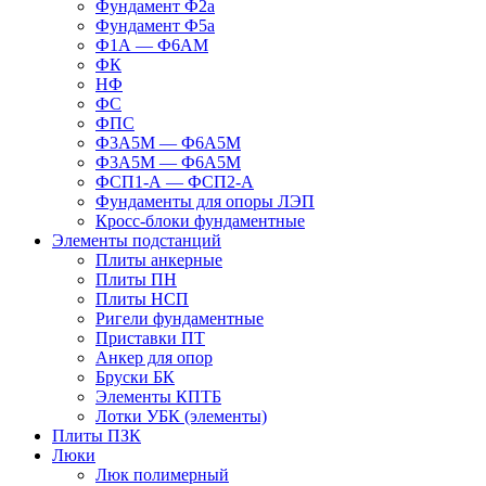
Фундамент Ф2а
Фундамент Ф5а
Ф1А — Ф6АМ
ФК
НФ
ФС
ФПС
Ф3А5М — Ф6А5М
Ф3А5М — Ф6А5М
ФСП1-А — ФСП2-А
Фундаменты для опоры ЛЭП
Кросс-блоки фундаментные
Элементы подстанций
Плиты анкерные
Плиты ПН
Плиты НСП
Ригели фундаментные
Приставки ПТ
Анкер для опор
Бруски БК
Элементы КПТБ
Лотки УБК (элементы)
Плиты ПЗК
Люки
Люк полимерный