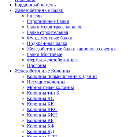
Бордюрный камень
Железобетонные Балки
Ригели
Стропильные Балки
Балки узлов трасс каналов
Балка строительная
Фундаментные балки
Подкрановая балка
Железобетонные балки таврового сечения
Балки Мостовые
Фермы железобетонные
Прогоны
Железобетонные Колонны
Колонны промышленных зданий
Несущие колонны
Монолитные колонны
Колонны тип К
Колонны КС
Колонны КК
Колонны ККС
Колонны ККП
Колонны КР
Колонны КФ
Колонны КД
Колонны КДП