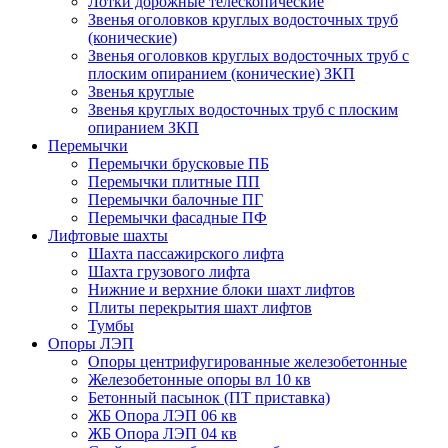
Лотки дорожные телескопические
Звенья оголовков круглых водосточных труб
(конические)
Звенья оголовков круглых водосточных труб с
плоским опиранием (конические) ЗКП
Звенья круглые
Звенья круглых водосточных труб с плоским
опиранием ЗКП
Перемычки
Перемычки брусковые ПБ
Перемычки плитные ПП
Перемычки балочные ПГ
Перемычки фасадные ПФ
Лифтовые шахты
Шахта пассажирского лифта
Шахта грузового лифта
Нижние и верхние блоки шахт лифтов
Плиты перекрытия шахт лифтов
Тумбы
Опоры ЛЭП
Опоры центрифугированные железобетонные
Железобетонные опоры вл 10 кв
Бетонный пасынок (ПТ приставка)
ЖБ Опора ЛЭП 06 кв
ЖБ Опора ЛЭП 04 кв