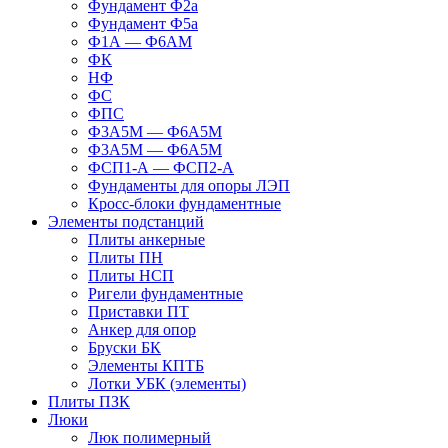
Фундамент Ф2а
Фундамент Ф5а
Ф1А — Ф6АМ
ФК
НФ
ФС
ФПС
Ф3А5М — Ф6А5М
Ф3А5М — Ф6А5М
ФСП1-А — ФСП2-А
Фундаменты для опоры ЛЭП
Кросс-блоки фундаментные
Элементы подстанций
Плиты анкерные
Плиты ПН
Плиты НСП
Ригели фундаментные
Приставки ПТ
Анкер для опор
Бруски БК
Элементы КПТБ
Лотки УБК (элементы)
Плиты ПЗК
Люки
Люк полимерный