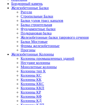
Бордюрный камень
Железобетонные Балки
Ригели
Стропильные Балки
Балки узлов трасс каналов
Балка строительная
Фундаментные балки
Подкрановая балка
Железобетонные балки таврового сечения
Балки Мостовые
Фермы железобетонные
Прогоны
Железобетонные Колонны
Колонны промышленных зданий
Несущие колонны
Монолитные колонны
Колонны тип К
Колонны КС
Колонны КК
Колонны ККС
Колонны ККП
Колонны КР
Колонны КФ
Колонны КД
Колонны КДП