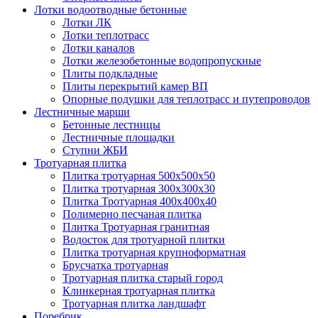
Лотки водоотводные бетонные
Лотки ЛК
Лотки теплотрасс
Лотки каналов
Лотки железобетонные водопропускные
Плиты подкладные
Плиты перекрытий камер ВП
Опорные подушки для теплотрасс и путепроводов
Лестничные марши
Бетонные лестницы
Лестничные площадки
Ступни ЖБИ
Тротуарная плитка
Плитка тротуарная 500х500х50
Плитка тротуарная 300х300х30
Плитка Тротуарная 400x400x40
Полимерно песчаная плитка
Плитка Тротуарная гранитная
Водосток для тротуарной плитки
Плитка тротуарная крупноформатная
Брусчатка тротуарная
Тротуарная плитка старый город
Клинкерная тротуарная плитка
Тротуарная плитка ландшафт
Поребрик