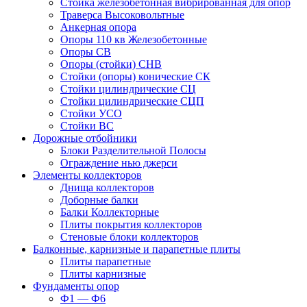
Стойка железобетонная вибрированная для опор
Траверса Высоковольтные
Анкерная опора
Опоры 110 кв Железобетонные
Опоры СВ
Опоры (стойки) СНВ
Стойки (опоры) конические СК
Стойки цилиндрические СЦ
Стойки цилиндрические СЦП
Стойки УСО
Стойки ВС
Дорожные отбойники
Блоки Разделительной Полосы
Ограждение нью джерси
Элементы коллекторов
Днища коллекторов
Доборные балки
Балки Коллекторные
Плиты покрытия коллекторов
Стеновые блоки коллекторов
Балконные, карнизные и парапетные плиты
Плиты парапетные
Плиты карнизные
Фундаменты опор
Ф1 — Ф6