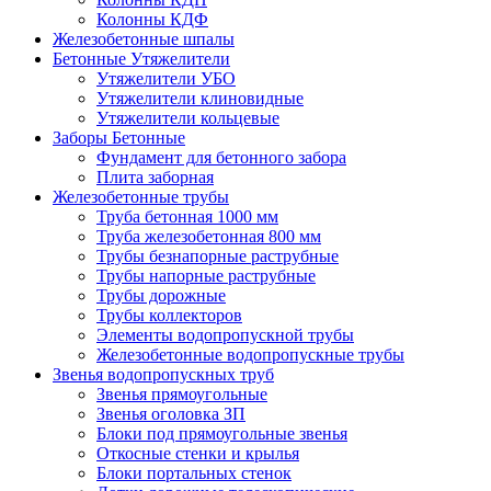
Колонны КДФ
Железобетонные шпалы
Бетонные Утяжелители
Утяжелители УБО
Утяжелители клиновидные
Утяжелители кольцевые
Заборы Бетонные
Фундамент для бетонного забора
Плита заборная
Железобетонные трубы
Труба бетонная 1000 мм
Труба железобетонная 800 мм
Трубы безнапорные раструбные
Трубы напорные раструбные
Трубы дорожные
Трубы коллекторов
Элементы водопропускной трубы
Железобетонные водопропускные трубы
Звенья водопропускных труб
Звенья прямоугольные
Звенья оголовка ЗП
Блоки под прямоугольные звенья
Откосные стенки и крылья
Блоки портальных стенок